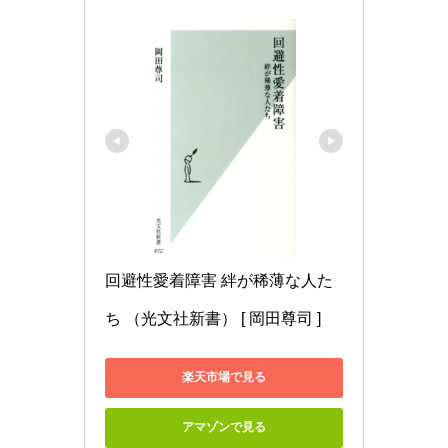
回避性愛着障害 絆が稀薄な人た
ち （光文社新書） [ 岡田尊司 ]
楽天市場で見る
アマゾンで見る