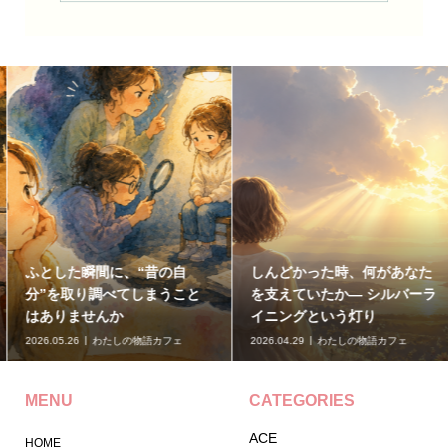
ふとした瞬間に、“昔の自
しんどかった時、何があなた
分”を取り調べてしまうこと
を支えていたか— シルバーラ
はありませんか
イニングという灯り
2026.05.26
わたしの物語カフェ
2026.04.29
わたしの物語カフェ
MENU
CATEGORIES
ACE
HOME