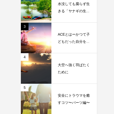
水没しても腐らず生
きる「ヤナギの生...
3
ACEとはーかつて子
どもだった自分を...
4
大空へ強く羽ばたく
ために
5
安全にトラウマを癒
すコツ〜パーツ編〜