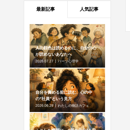
最新記事
人気記事
人の顔色は読めるのに、自分の心
が読めないあなたへ
2026.07.27
パーツ心理学
自分を責める前に読む、心の中
の“社員”という見方
2026.06.29
わたしの物語カフェ