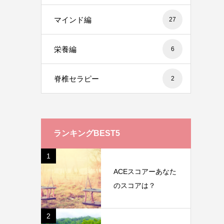
マインド編
27
栄養編
6
脊椎セラピー
2
ランキングBEST5
1
ACEスコアーあなた
のスコアは？
2